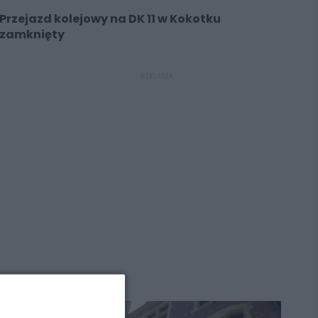
Przejazd kolejowy na DK 11 w Kokotku
zamknięty
REKLAMA