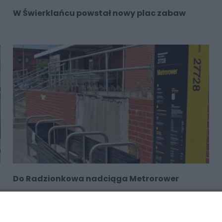
W Świerklańcu powstał nowy plac zabaw
Do Radzionkowa nadciąga Metrorower