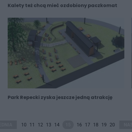
Kalety też chcą mieć ozdobiony paczkomat
Park Repecki zyska jeszcze jedną atrakcję
EDNIA
10
11
12
13
14
15
16
17
18
19
20
NA