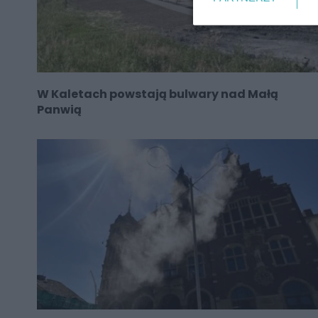
W Kaletach powstają bulwary nad Małą
Panwią