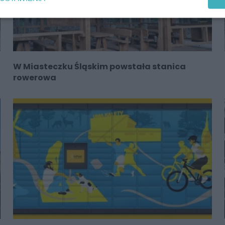
W Miasteczku Śląskim powstała stanica
rowerowa