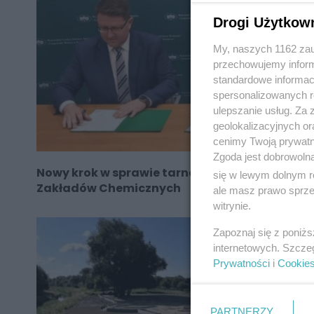
Drogi Użytkow
My, naszych 1162 zau
przechowujemy informa
standardowe informac
spersonalizowanych re
ulepszanie usług. Za
geolokalizacyjnych or
cenimy Twoją prywatno
Zgoda jest dobrowoln
Nowy krok w sprawie tarnogórskich
się w lewym dolnym r
Zakładów Chemicznych
ale masz prawo sprzec
witrynie.
Zapoznaj się z poniż
internetowych. Szcze
Prywatności
i
Cookie
PARTNERZY