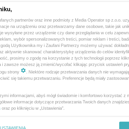
niku,
fanych partnerów oraz inne podmioty z Media Operator sp z.o.o. uz
cje na urządzeniu oraz przetwarzamy dane osobowe, takie jak unika
je wysyłane przez urządzenie czy dane przeglądania w celu zapewn
klam, wybór spersonalizowanych treści, pomiar reklam i treści, bad
 zgodą Użytkownika my i Zaufani Partnerzy możemy używać dokład
az aktywnie skanować charakterystykę urządzenia do celów identyfi
ść, prosimy o zgodę na korzystanie z tych technologii poprzez klikn
a i zawsze możesz ją zmienić/wycofać klikając przycisk ustawień pr
Metrorower wjeżdża do Tarnowskich Gór
ogu strony
. Niektóre rodzaje przetwarzania danych nie wymagaj
iwić się takiemu przetwarzaniu. Preferencje będą miały zastosowania
szymi informacjami, abyś mógł świadomie i komfortowo korzystać z
gółowe informacje dotyczące przetwarzania Twoich danych znajdzi
s
oraz po kliknięciu w „Ustawienia”.
USTAWIENIA