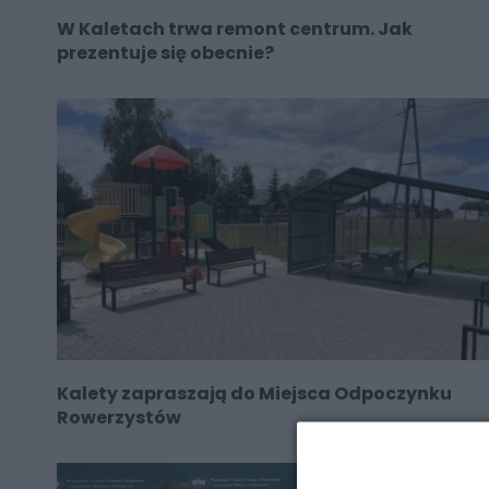
W Kaletach trwa remont centrum. Jak
prezentuje się obecnie?
Kalety zapraszają do Miejsca Odpoczynku
Rowerzystów