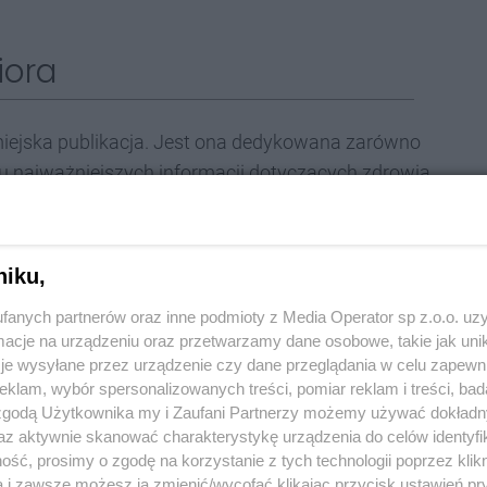
iora
iejska publikacja. Jest ona dedykowana zarówno
iu najważniejszych informacji dotyczących zdrowia
ją ciekawych pomysłów na spędzenie wolnego czasu.
 broszurze. Książeczka jest uzupełniona o dane
goszczą starszych mieszkańców. Znajdziemy kontakt do
niku,
opiekuńczych, uniwersytetów trzeciego wieku i
fanych partnerów oraz inne podmioty z Media Operator sp z.o.o. uz
nych domów pomocy czy poradni geriatrycznych. To
cje na urządzeniu oraz przetwarzamy dane osobowe, takie jak unika
ę swoimi najbliższymi. Publikacja została podzielona
je wysyłane przez urządzenie czy dane przeglądania w celu zapewn
cja oraz kultura.
klam, wybór spersonalizowanych treści, pomiar reklam i treści, bad
 zgodą Użytkownika my i Zaufani Partnerzy możemy używać dokład
az aktywnie skanować charakterystykę urządzenia do celów identyfi
ść, prosimy o zgodę na korzystanie z tych technologii poprzez klikn
a i zawsze możesz ją zmienić/wycofać klikając przycisk ustawień pr