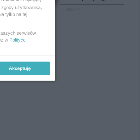
ą zgody użytkownika,
REKLAMA
 tylko na tej
 naszych serwisów
esz w
Polityce
Akceptuję