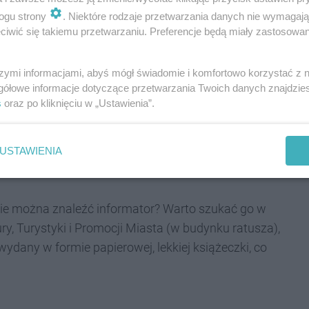
gdzie można spędzać ciekawie i aktywnie czas,
ogu strony
. Niektóre rodzaje przetwarzania danych nie wymagaj
ukać pomocy w różnych sytuacjach życiowych,
iwić się takiemu przetwarzaniu. Preferencje będą miały zastosowania
nia, jak realizować cele społeczne, być
ć się do rozwoju swojego lokalnego środowiska.
szymi informacjami, abyś mógł świadomie i komfortowo korzystać z
gółowe informacje dotyczące przetwarzania Twoich danych znajdzi
 telefony ośrodków kultury, bibliotek,
s
oraz po kliknięciu w „Ustawienia”.
 miejscu" zebrano niezbędne informacje
wierdzają urzędnicy miejscy.
USTAWIENIA
zie można znaleźć informator? Warto szukać go w
ury, Turystyki i Promocji Miasta (w budynku ratusza),
wydany w formie papierowej, lekkiej książeczki, co