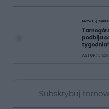
Może Cię zainte
Tarnogórs
podbija s
tygodnia!
AUTOR:
Urszu
Subskrybuj tarnow