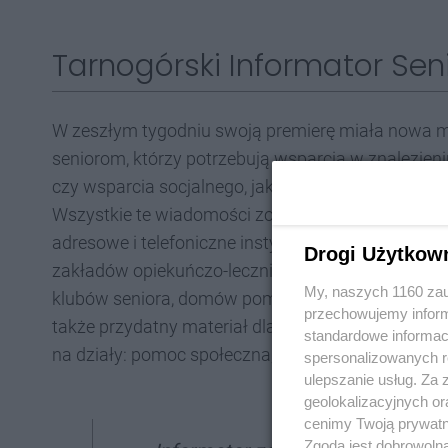
Tarnogórski Informator Sen
W zeszłym tygodniu swoją premierę miała nowa m
seniorom, którzy potrzebują wsparcia w znalezien
czy wsparcia socjalnego, jak i tym, którzy szuka
Wszystkie te wiadomości zostały zawarte w jednej
adresowe i telefoniczne instytucji, jakie często 
Drogi Użytkow
zakładów opiekuńczo-leczniczych i pielęgnacyjno-
My, naszych 1160 zau
klubów seniora, domów pomocy społecznej, dzien
przechowujemy informa
także przydatny materiał dla osób opiekujących si
standardowe informac
na działy: pomoc społeczna, służba zdrowia, eduka
spersonalizowanych re
ulepszanie usług. Za
geolokalizacyjnych or
cenimy Twoją prywatno
Zgoda jest dobrowoln