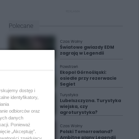
REKLAMA
Polecane
Czas Wolny
Światowe gwiazdy EDM
zagrają w Legendii
Przestrzeń
Ekopol Górnośląski:
osiedle przy rezerwacie
Segiet
yskujemy dostęp i
Turystyka
lne identyfikatory,
Lubelszczyzna. Turystyka
iania
wiejska, czy
anie odbiorców oraz
agroturystyka?
nych danych
kacji. Ponieważ
Czas Wolny
Polski Tomorrowland?
ięcie „Akceptuję”.
Ambitne plany Legendii
ywatności znajdujący