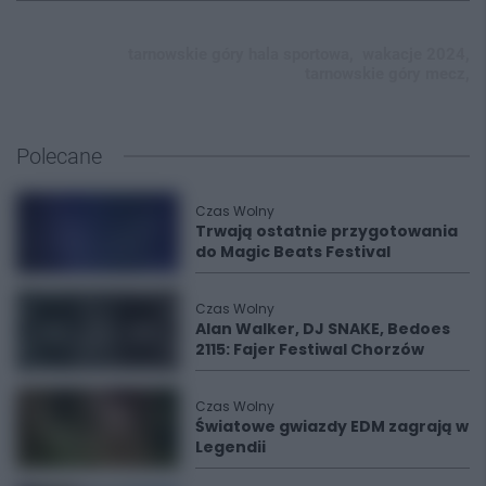
tarnowskie góry hala sportowa,
wakacje 2024,
tarnowskie góry mecz,
Polecane
Czas Wolny
Trwają ostatnie przygotowania
do Magic Beats Festival
Czas Wolny
Alan Walker, DJ SNAKE, Bedoes
2115: Fajer Festiwal Chorzów
Czas Wolny
Światowe gwiazdy EDM zagrają w
Legendii