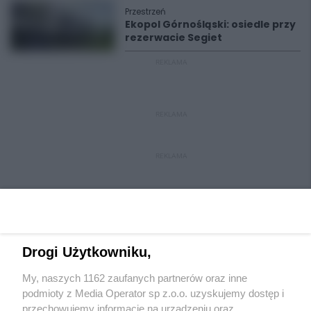
Przestrzeń
Ekopol Górnośląski: osiedle przy
rezerwacie Segiet
REKLAMA
REKLAMA
REKLAMA
Drogi Użytkowniku,
My, naszych 1162 zaufanych partnerów oraz inne
Wydawca mediów
lokalnych
podmioty z Media Operator sp z.o.o. uzyskujemy dostęp i
przechowujemy informacje na urządzeniu oraz