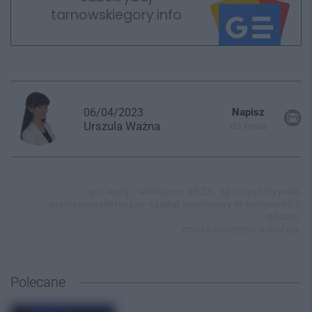
tarnowskiegory.info
06/04/2023
Napisz
Urszula
Ważna
do mnie
gcr repty,
wielkanoc 2023,
tg charytatywnie,
wielospecjalistyczny szpital powiatowy w tarnowskich
górach,
dzieło świętego mikołaja,
Polecane