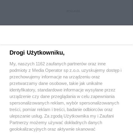
REKLAMA
Drogi Użytkowniku,
My, naszych 1162 zaufanych partnerów oraz inne
Wydawca mediów
lokalnych
podmioty z Media Operator sp z.o.o. uzyskujemy dostęp i
przechowujemy informacje na urządzeniu oraz
przetwarzamy dane osobowe, takie jak unikalne
identyfikatory, standardowe informacje wysyłane przez
urządzenie czy dane przeglądania w celu zapewniania
spersonalizowanych reklam, wybór spersonalizowanych
Nie zapomnij
treści, pomiar reklam i treści, badanie odbiorców oraz
zapoznać się z:
polityką prywatności
regulamin korzystania z portali
ulepszanie usług. Za zgodą Użytkownika my i Zaufani
Twoje
miasto
Skontakuj się
z nami
Partnerzy możemy używać dokładnych danych
Piekary Śląskie
Kontakt
geolokalizacyjnych oraz aktywnie skanować
Chorzów
Wydawca