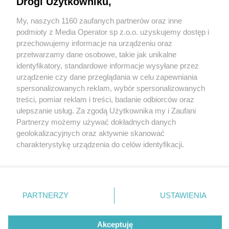
Drogi Użytkowniku,
My, naszych 1160 zaufanych partnerów oraz inne
Wydawca mediów
lokalnych
podmioty z Media Operator sp z.o.o. uzyskujemy dostęp i
przechowujemy informacje na urządzeniu oraz
przetwarzamy dane osobowe, takie jak unikalne
identyfikatory, standardowe informacje wysyłane przez
urządzenie czy dane przeglądania w celu zapewniania
spersonalizowanych reklam, wybór spersonalizowanych
Nie zapomnij
treści, pomiar reklam i treści, badanie odbiorców oraz
zapoznać się z:
polityką prywatności
regulamin korzystania z portali
ulepszanie usług. Za zgodą Użytkownika my i Zaufani
Twoje
miasto
Skontaktuj się
z nami
Partnerzy możemy używać dokładnych danych
Piekary Śląskie
Kontakt
geolokalizacyjnych oraz aktywnie skanować
Chorzów
Wydawca
charakterystykę urządzenia do celów identyfikacji.
Tarnowskie Góry
Redakcja
Ruda Śląska
Newsletter
Ponieważ cenimy Twoją prywatność, prosimy o zgodę na
Świętochłowice
Reklama
korzystanie z tych technologii poprzez kliknięcie
Tychy
„Akceptuję”. Zgoda jest dobrowolna i zawsze możesz ją
Bytom
Katowice
zmienić/wycofać klikając przycisk ustawień prywatności
PARTNERZY
USTAWIENIA
Gliwice
znajdujący się w lewym dolnym rogu strony
. Niektóre
Zabrze
Zagłębie
rodzaje przetwarzania danych nie wymagają zgody
Akceptuję
użytkownika, ale masz prawo sprzeciwić się takiemu